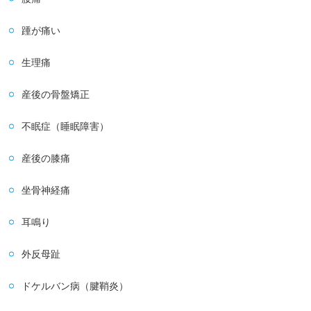
踵が痛い
生理痛
産後の骨盤矯正
不眠症（睡眠障害）
産後の膝痛
坐骨神経痛
耳鳴り
外反母趾
ドケルバン病（腱鞘炎）