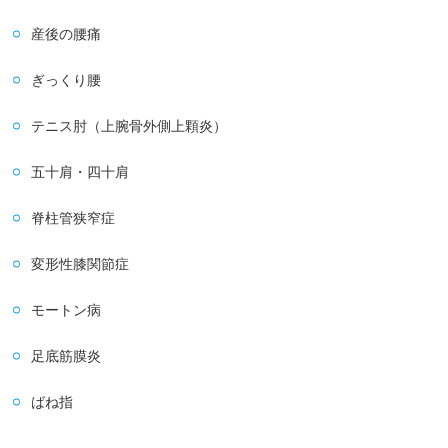
産後の腰痛
ぎっくり腰
テニス肘（上腕骨外側上顆炎）
五十肩・四十肩
脊柱管狭窄症
変形性膝関節症
モートン病
足底筋膜炎
ばね指