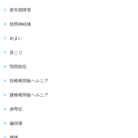
更年期障害
肋間神経痛
めまい
首こり
顎関節症
頚椎椎間板ヘルニア
腰椎椎間板ヘルニア
側弯症
偏頭痛
腰痛