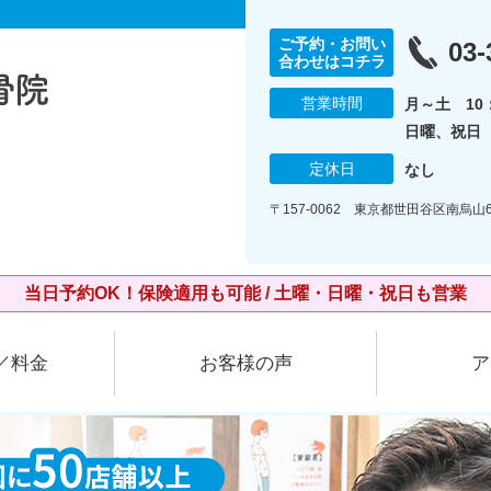
ご予約・お問い
03-
合わせはコチラ
営業時間
月～土 10：
日曜、祝日 1
定休日
なし
〒157-0062 東京都世田谷区南烏山6
当日予約OK！保険適用も可能 / 土曜・日曜・祝日も営業
／料金
お客様の声
ア