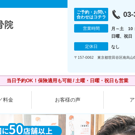
ご予約・お問い
03-
合わせはコチラ
営業時間
月～土 10：
日曜、祝日 1
定休日
なし
〒157-0062 東京都世田谷区南烏山6
当日予約OK！保険適用も可能 / 土曜・日曜・祝日も営業
／料金
お客様の声
ア