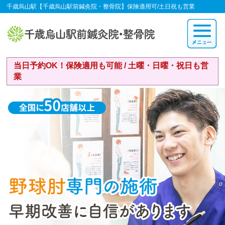
千歳烏山駅【千歳烏山駅前鍼灸院・整骨院】保険適用可/土日祝も営業
当日予約OK！保険適用も可能 / 土曜・日曜・祝日も営
業