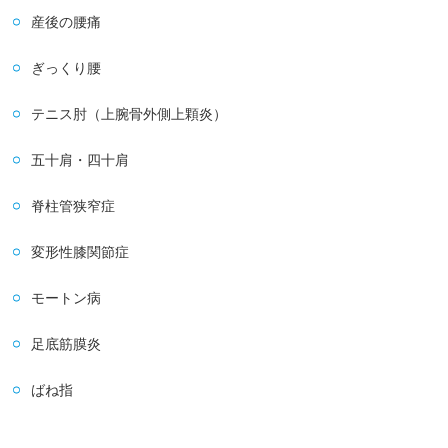
産後の腰痛
ぎっくり腰
テニス肘（上腕骨外側上顆炎）
五十肩・四十肩
脊柱管狭窄症
変形性膝関節症
モートン病
足底筋膜炎
ばね指