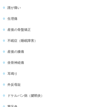
踵が痛い
生理痛
産後の骨盤矯正
不眠症（睡眠障害）
産後の膝痛
坐骨神経痛
耳鳴り
外反母趾
ドケルバン病（腱鞘炎）
鵞足炎