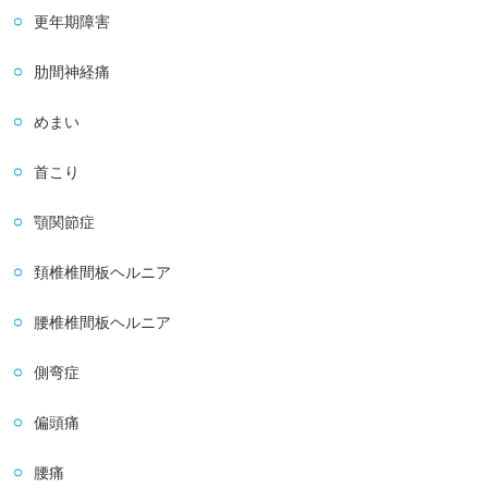
更年期障害
肋間神経痛
めまい
首こり
顎関節症
頚椎椎間板ヘルニア
腰椎椎間板ヘルニア
側弯症
偏頭痛
腰痛