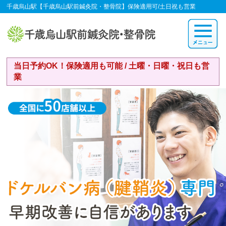
千歳烏山駅【千歳烏山駅前鍼灸院・整骨院】保険適用可/土日祝も営業
当日予約OK！保険適用も可能 / 土曜・日曜・祝日も営
業