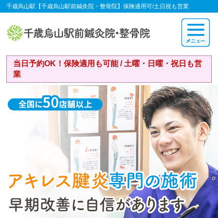
千歳烏山駅【千歳烏山駅前鍼灸院・整骨院】保険適用可/土日祝も営業
当日予約OK！保険適用も可能 / 土曜・日曜・祝日も営
業