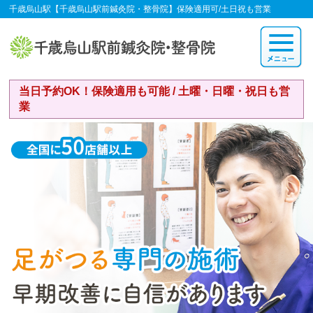
千歳烏山駅【千歳烏山駅前鍼灸院・整骨院】保険適用可/土日祝も営業
当日予約OK！保険適用も可能 / 土曜・日曜・祝日も営
業