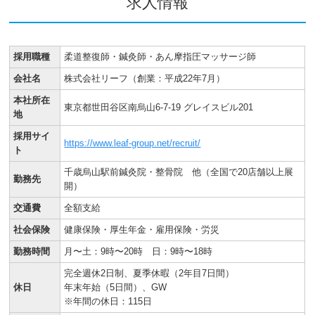
求人情報
採用職種
柔道整復師・鍼灸師・あん摩指圧マッサージ師
会社名
株式会社リーフ（創業：平成22年7月）
本社所在
東京都世田谷区南烏山6-7-19 グレイスビル201
地
採用サイ
https://www.leaf-group.net/recruit/
ト
千歳烏山駅前鍼灸院・整骨院
他（全国で20店舗以上展
勤務先
開）
交通費
全額支給
社会保険
健康保険・厚生年金・雇用保険・労災
勤務時間
月〜土：9時〜20時 日：9時〜18時
完全週休2日制、夏季休暇（2年目7日間）
休日
年末年始（5日間）、GW
※年間の休日：115日