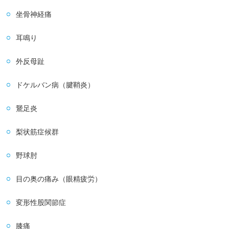
坐骨神経痛
耳鳴り
外反母趾
ドケルバン病（腱鞘炎）
鵞足炎
梨状筋症候群
野球肘
目の奥の痛み（眼精疲労）
変形性股関節症
膝痛