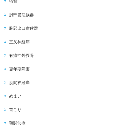
猫背
肘部管症候群
胸郭出口症候群
三叉神経痛
有痛性外脛骨
更年期障害
肋間神経痛
めまい
首こり
顎関節症