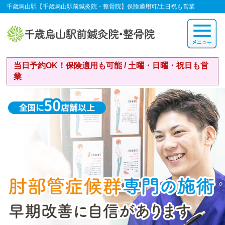
千歳烏山駅【千歳烏山駅前鍼灸院・整骨院】保険適用可/土日祝も営業
当日予約OK！保険適用も可能 / 土曜・日曜・祝日も営
業