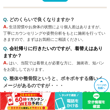
Q.
どのくらいで良くなりますか？
A.
生活習慣やお身体の状態により個人差はありますが、
丁寧にカウンセリングや姿勢分析をもとに施術を行ってい
きますので、まずはお気軽にご相談ください。
Q.
会社帰りに行きたいのですが、着替えはあり
ますか？
A.
はい、当院では着替えが必要な方に、 施術衣、短パン
をお貸ししております。
Q.
整体や整骨院というと、ボキボキする痛いイ
メージがあるのですが・・・
ページの
先頭へ
A.
はい、当院ではポキポキ、バキバキせず、痛みの出な
い特殊な矯正を行っておりますので、ご安心下さい。