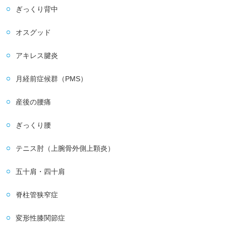
ぎっくり背中
オスグッド
アキレス腱炎
月経前症候群（PMS）
産後の腰痛
ぎっくり腰
テニス肘（上腕骨外側上顆炎）
五十肩・四十肩
脊柱管狭窄症
変形性膝関節症