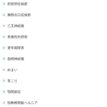
肘部管症候群
胸郭出口症候群
三叉神経痛
有痛性外脛骨
更年期障害
肋間神経痛
めまい
首こり
顎関節症
頚椎椎間板ヘルニア