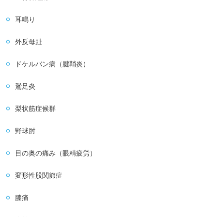
耳鳴り
外反母趾
ドケルバン病（腱鞘炎）
鵞足炎
梨状筋症候群
野球肘
目の奥の痛み（眼精疲労）
変形性股関節症
膝痛