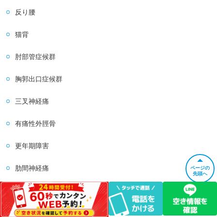
反り腰
猫背
肘部管症候群
胸郭出口症候群
三叉神経痛
有痛性外脛骨
更年期障害
肋間神経痛
ページの
先頭へ
めまい
首こり