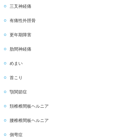
三叉神経痛
有痛性外脛骨
更年期障害
肋間神経痛
めまい
首こり
顎関節症
頚椎椎間板ヘルニア
腰椎椎間板ヘルニア
側弯症