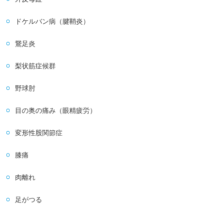
ドケルバン病（腱鞘炎）
鵞足炎
梨状筋症候群
野球肘
目の奥の痛み（眼精疲労）
変形性股関節症
膝痛
肉離れ
足がつる