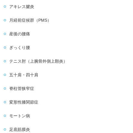
アキレス腱炎
月経前症候群（PMS）
産後の腰痛
ぎっくり腰
テニス肘（上腕骨外側上顆炎）
五十肩・四十肩
脊柱管狭窄症
変形性膝関節症
モートン病
足底筋膜炎