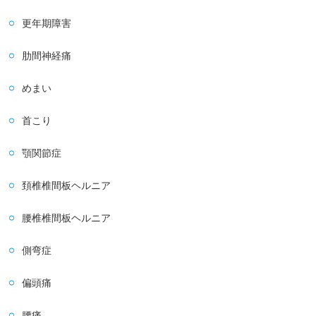
更年期障害
肋間神経痛
めまい
首こり
顎関節症
頚椎椎間板ヘルニア
腰椎椎間板ヘルニア
側弯症
偏頭痛
腰痛