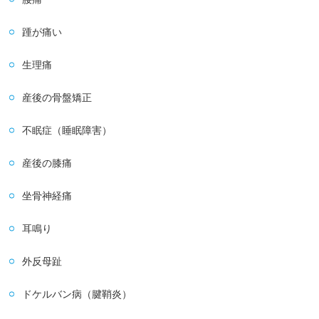
踵が痛い
生理痛
産後の骨盤矯正
不眠症（睡眠障害）
産後の膝痛
坐骨神経痛
耳鳴り
外反母趾
ドケルバン病（腱鞘炎）