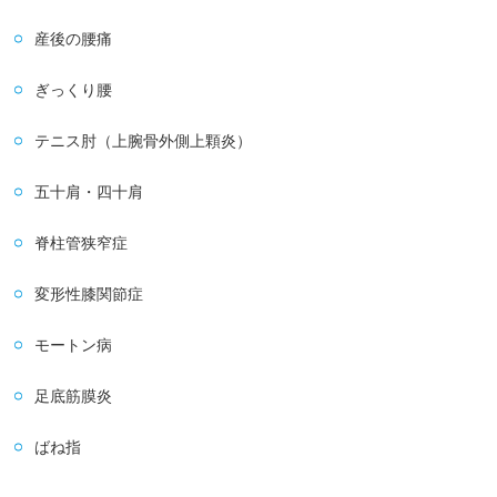
産後の腰痛
ぎっくり腰
テニス肘（上腕骨外側上顆炎）
五十肩・四十肩
脊柱管狭窄症
変形性膝関節症
モートン病
足底筋膜炎
ばね指