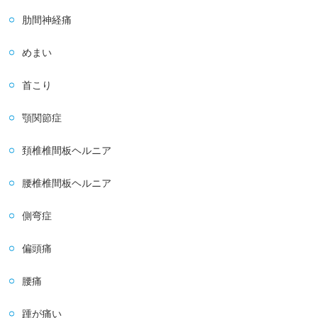
肋間神経痛
めまい
首こり
顎関節症
頚椎椎間板ヘルニア
腰椎椎間板ヘルニア
側弯症
偏頭痛
腰痛
踵が痛い