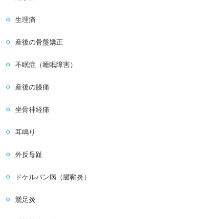
生理痛
産後の骨盤矯正
不眠症（睡眠障害）
産後の膝痛
坐骨神経痛
耳鳴り
外反母趾
ドケルバン病（腱鞘炎）
鵞足炎