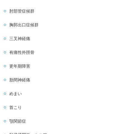
肘部管症候群
胸郭出口症候群
三叉神経痛
有痛性外脛骨
更年期障害
肋間神経痛
めまい
首こり
顎関節症