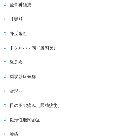
坐骨神経痛
耳鳴り
外反母趾
ドケルバン病（腱鞘炎）
鵞足炎
梨状筋症候群
野球肘
目の奥の痛み（眼精疲労）
変形性股関節症
膝痛