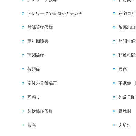
テレワークで首肩がガチガチ
在宅コリ
肘部管症候群
胸郭出口
更年期障害
肋間神経
顎関節症
頚椎椎間
偏頭痛
腰痛
産後の骨盤矯正
不眠症（
耳鳴り
外反母趾
梨状筋症候群
野球肘
膝痛
肉離れ