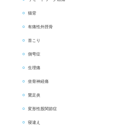
猫背
有痛性外脛骨
首こり
側弯症
生理痛
坐骨神経痛
鵞足炎
変形性股関節症
寝違え