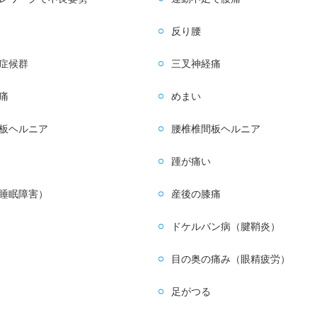
反り腰
症候群
三叉神経痛
痛
めまい
板ヘルニア
腰椎椎間板ヘルニア
踵が痛い
睡眠障害）
産後の膝痛
ドケルバン病（腱鞘炎）
目の奥の痛み（眼精疲労）
足がつる