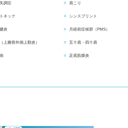
失調症
肩こり
トネック
シンスプリント
腱炎
月経前症候群（PMS）
（上腕骨外側上顆炎）
五十肩・四十肩
病
足底筋膜炎