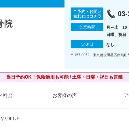
ご予約・お問い
03-
合わせはコチラ
営業時間
月～土 10：
日曜、祝日 1
定休日
なし
〒157-0062 東京都世田谷区南烏山6
当日予約OK！保険適用も可能 / 土曜・日曜・祝日も営業
／料金
お客様の声
ア
くなりました