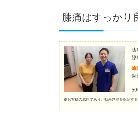
膝痛はすっかり
膝
膝
通
骨
5
※お客様の感想であり、効果効能を保証する