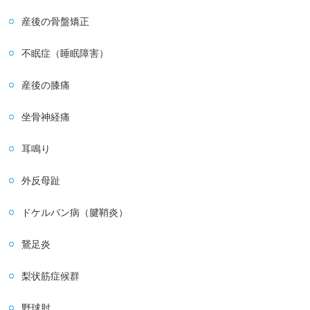
産後の骨盤矯正
不眠症（睡眠障害）
産後の膝痛
坐骨神経痛
耳鳴り
外反母趾
ドケルバン病（腱鞘炎）
鵞足炎
梨状筋症候群
野球肘