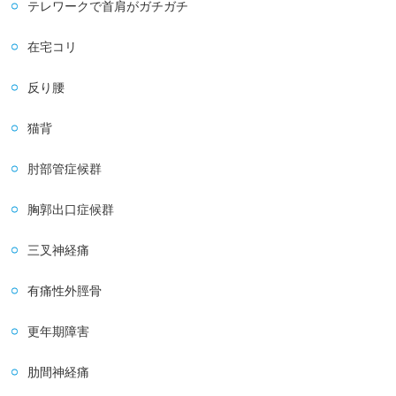
テレワークで首肩がガチガチ
在宅コリ
反り腰
猫背
肘部管症候群
胸郭出口症候群
三叉神経痛
有痛性外脛骨
更年期障害
肋間神経痛