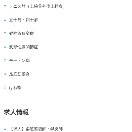
テニス肘（上腕骨外側上顆炎）
五十肩・四十肩
脊柱管狭窄症
変形性膝関節症
モートン病
足底筋膜炎
ばね指
求人情報
【求人】柔道整復師・鍼灸師