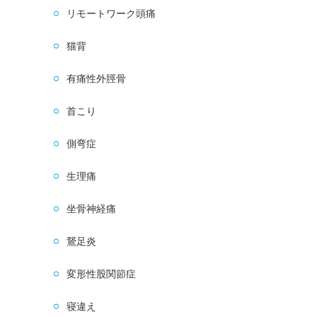
リモートワーク頭痛
猫背
有痛性外脛骨
首こり
側弯症
生理痛
坐骨神経痛
鵞足炎
変形性股関節症
寝違え