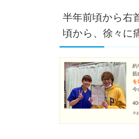
半年前頃から右
頃から、徐々に
約
筋
を
今
4
※