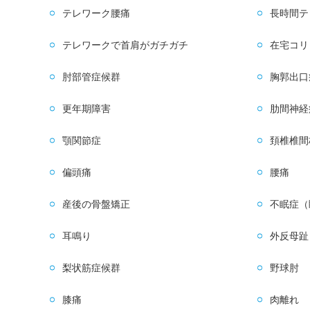
テレワーク腰痛
長時間テ
テレワークで首肩がガチガチ
在宅コリ
肘部管症候群
胸郭出口
更年期障害
肋間神経
顎関節症
頚椎椎間
偏頭痛
腰痛
産後の骨盤矯正
不眠症（
耳鳴り
外反母趾
梨状筋症候群
野球肘
膝痛
肉離れ