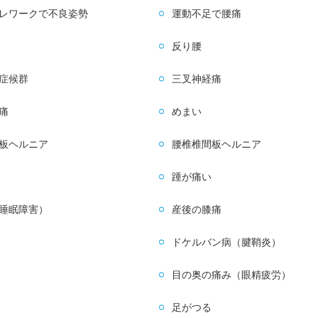
レワークで不良姿勢
運動不足で腰痛
反り腰
症候群
三叉神経痛
痛
めまい
板ヘルニア
腰椎椎間板ヘルニア
踵が痛い
睡眠障害）
産後の膝痛
ドケルバン病（腱鞘炎）
目の奥の痛み（眼精疲労）
足がつる