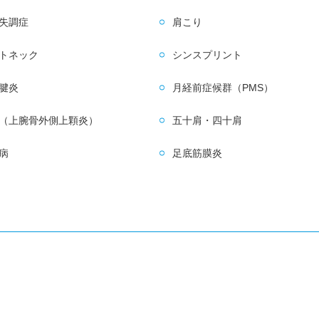
失調症
肩こり
トネック
シンスプリント
腱炎
月経前症候群（PMS）
（上腕骨外側上顆炎）
五十肩・四十肩
病
足底筋膜炎