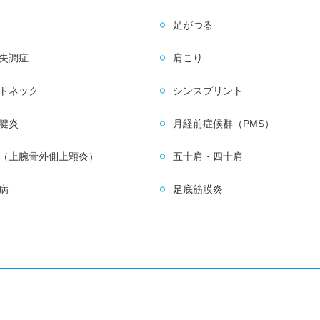
足がつる
失調症
肩こり
トネック
シンスプリント
腱炎
月経前症候群（PMS）
（上腕骨外側上顆炎）
五十肩・四十肩
病
足底筋膜炎