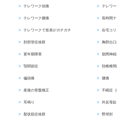
テレワーク頭痛
テレワー
テレワーク腰痛
長時間テ
テレワークで首肩がガチガチ
在宅コリ
肘部管症候群
胸郭出口
更年期障害
肋間神経
顎関節症
頚椎椎間
偏頭痛
腰痛
産後の骨盤矯正
不眠症（
耳鳴り
外反母趾
梨状筋症候群
野球肘