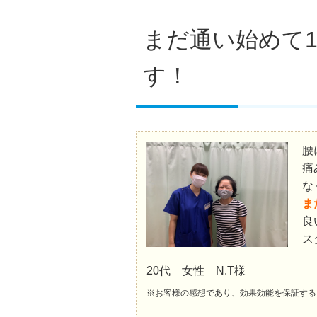
まだ通い始めて
す！
腰
痛
な
ま
良
ス
20代 女性 N.T様
※お客様の感想であり、効果効能を保証する