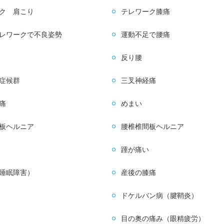
ク 肩こり
テレワーク膝痛
レワークで不良姿勢
運動不足で腰痛
反り腰
症候群
三叉神経痛
痛
めまい
板ヘルニア
腰椎椎間板ヘルニア
踵が痛い
睡眠障害）
産後の膝痛
ドケルバン病（腱鞘炎）
目の奥の痛み（眼精疲労）