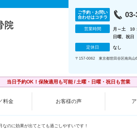
ご予約・お問い
03-
合わせはコチラ
営業時間
月～土 10：
日曜、祝日 1
定休日
なし
〒157-0062 東京都世田谷区南烏山6
当日予約OK！保険適用も可能 / 土曜・日曜・祝日も営業
／料金
お客様の声
ア
ヶ月なのに効果が出てとても過ごしやすいです！