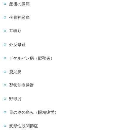
産後の膝痛
坐骨神経痛
耳鳴り
外反母趾
ドケルバン病（腱鞘炎）
鵞足炎
梨状筋症候群
野球肘
目の奥の痛み（眼精疲労）
変形性股関節症