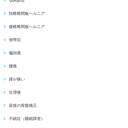
顎関節症
頚椎椎間板ヘルニア
腰椎椎間板ヘルニア
側弯症
偏頭痛
腰痛
踵が痛い
生理痛
産後の骨盤矯正
不眠症（睡眠障害）