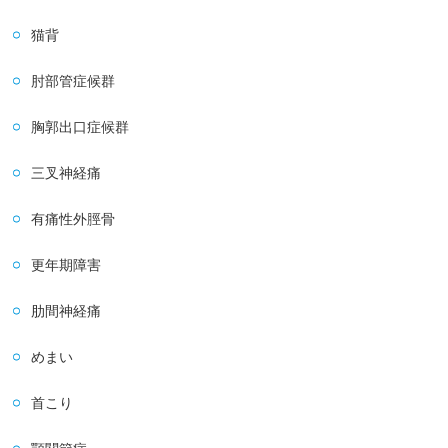
猫背
肘部管症候群
胸郭出口症候群
三叉神経痛
有痛性外脛骨
更年期障害
肋間神経痛
めまい
首こり