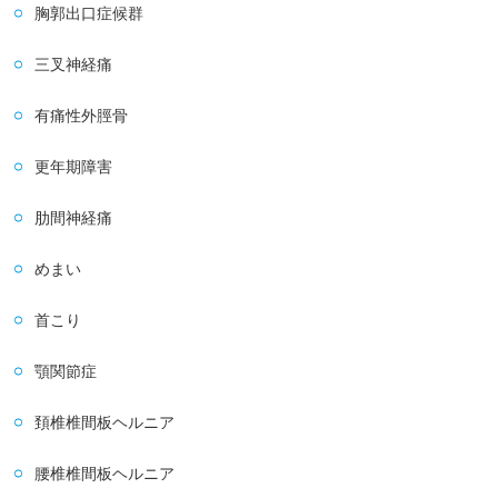
胸郭出口症候群
三叉神経痛
有痛性外脛骨
更年期障害
肋間神経痛
めまい
首こり
顎関節症
頚椎椎間板ヘルニア
腰椎椎間板ヘルニア