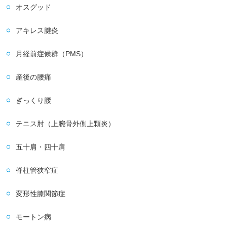
オスグッド
アキレス腱炎
月経前症候群（PMS）
産後の腰痛
ぎっくり腰
テニス肘（上腕骨外側上顆炎）
五十肩・四十肩
脊柱管狭窄症
変形性膝関節症
モートン病