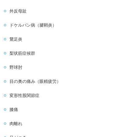
外反母趾
ドケルバン病（腱鞘炎）
鵞足炎
梨状筋症候群
野球肘
目の奥の痛み（眼精疲労）
変形性股関節症
膝痛
肉離れ