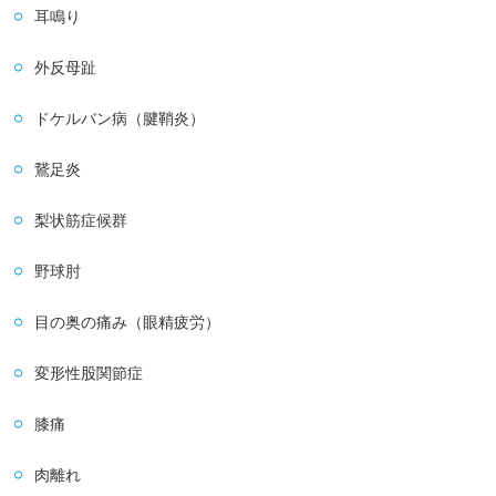
耳鳴り
外反母趾
ドケルバン病（腱鞘炎）
鵞足炎
梨状筋症候群
野球肘
目の奥の痛み（眼精疲労）
変形性股関節症
膝痛
肉離れ