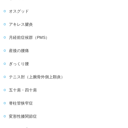
オスグッド
アキレス腱炎
月経前症候群（PMS）
産後の腰痛
ぎっくり腰
テニス肘（上腕骨外側上顆炎）
五十肩・四十肩
脊柱管狭窄症
変形性膝関節症