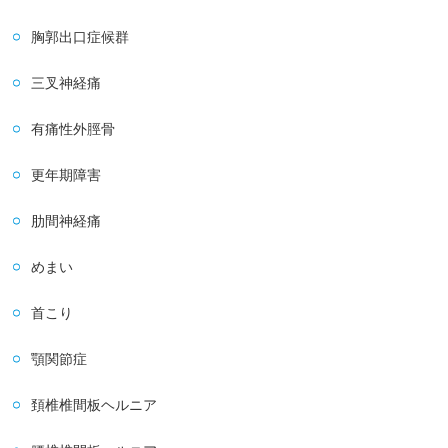
胸郭出口症候群
三叉神経痛
有痛性外脛骨
更年期障害
肋間神経痛
めまい
首こり
顎関節症
頚椎椎間板ヘルニア