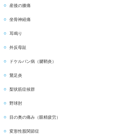
産後の膝痛
坐骨神経痛
耳鳴り
外反母趾
ドケルバン病（腱鞘炎）
鵞足炎
梨状筋症候群
野球肘
目の奥の痛み（眼精疲労）
変形性股関節症