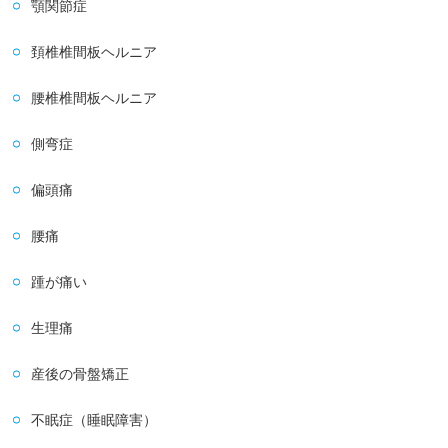
顎関節症
頚椎椎間板ヘルニア
腰椎椎間板ヘルニア
側弯症
偏頭痛
腰痛
踵が痛い
生理痛
産後の骨盤矯正
不眠症（睡眠障害）