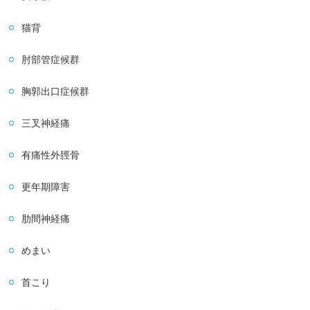
猫背
肘部管症候群
胸郭出口症候群
三叉神経痛
有痛性外脛骨
更年期障害
肋間神経痛
めまい
首こり