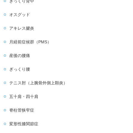
ぎっくり背中
オスグッド
アキレス腱炎
月経前症候群（PMS）
産後の腰痛
ぎっくり腰
テニス肘（上腕骨外側上顆炎）
五十肩・四十肩
脊柱管狭窄症
変形性膝関節症