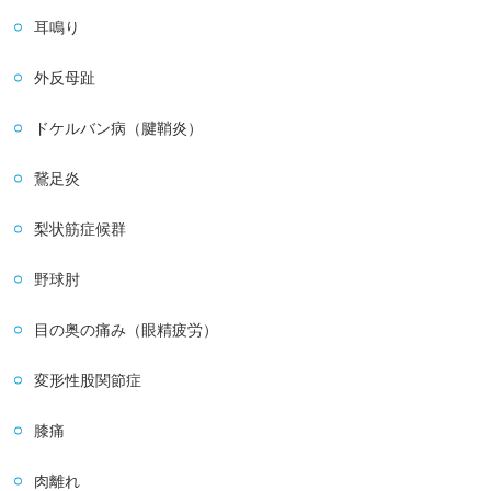
耳鳴り
外反母趾
ドケルバン病（腱鞘炎）
鵞足炎
梨状筋症候群
野球肘
目の奥の痛み（眼精疲労）
変形性股関節症
膝痛
肉離れ