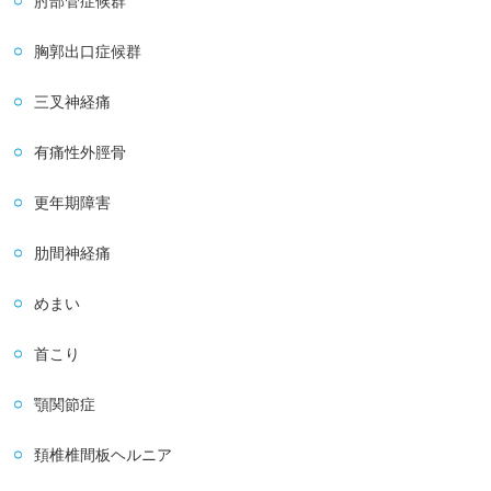
肘部管症候群
胸郭出口症候群
三叉神経痛
有痛性外脛骨
更年期障害
肋間神経痛
めまい
首こり
顎関節症
頚椎椎間板ヘルニア