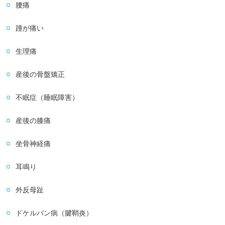
腰痛
踵が痛い
生理痛
産後の骨盤矯正
不眠症（睡眠障害）
産後の膝痛
坐骨神経痛
耳鳴り
外反母趾
ドケルバン病（腱鞘炎）