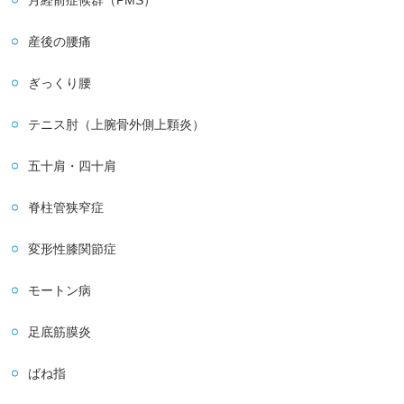
月経前症候群（PMS）
産後の腰痛
ぎっくり腰
テニス肘（上腕骨外側上顆炎）
五十肩・四十肩
脊柱管狭窄症
変形性膝関節症
モートン病
足底筋膜炎
ばね指