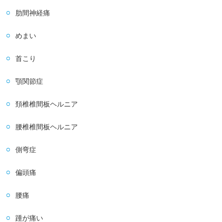
肋間神経痛
めまい
首こり
顎関節症
頚椎椎間板ヘルニア
腰椎椎間板ヘルニア
側弯症
偏頭痛
腰痛
踵が痛い