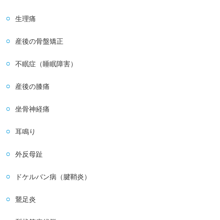
生理痛
産後の骨盤矯正
不眠症（睡眠障害）
産後の膝痛
坐骨神経痛
耳鳴り
外反母趾
ドケルバン病（腱鞘炎）
鵞足炎