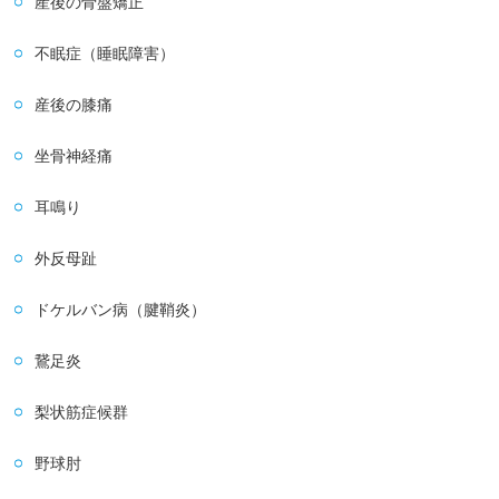
産後の骨盤矯正
不眠症（睡眠障害）
産後の膝痛
坐骨神経痛
耳鳴り
外反母趾
ドケルバン病（腱鞘炎）
鵞足炎
梨状筋症候群
野球肘