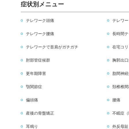
症状別メニュー
テレワーク頭痛
テレワー
テレワーク腰痛
長時間テ
テレワークで首肩がガチガチ
在宅コリ
肘部管症候群
胸郭出口
更年期障害
肋間神経
顎関節症
頚椎椎間
偏頭痛
腰痛
産後の骨盤矯正
不眠症（
耳鳴り
外反母趾