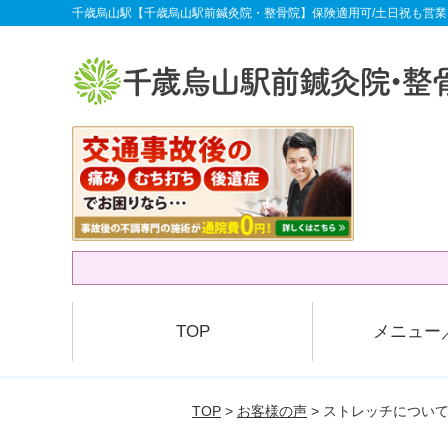
千歳烏山駅【千歳烏山駅前鍼灸院・整骨院】保険適用可/土日祝も営業
TOP
メニュー
TOP
>
お客様の声
> ストレッチについ