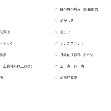
目の奥の痛み（眼精疲労）
足がつる
失調症
肩こり
トネック
シンスプリント
腱炎
月経前症候群（PMS）
（上腕骨外側上顆炎）
五十肩・四十肩
病
足底筋膜炎