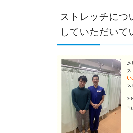
ストレッチにつ
していただいて
足
ス
い
ス
3
※