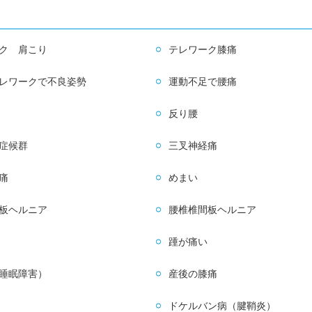
ク 肩こり
テレワーク膝痛
レワークで不良姿勢
運動不足で腰痛
反り腰
症候群
三叉神経痛
痛
めまい
板ヘルニア
腰椎椎間板ヘルニア
踵が痛い
睡眠障害）
産後の膝痛
ドケルバン病（腱鞘炎）