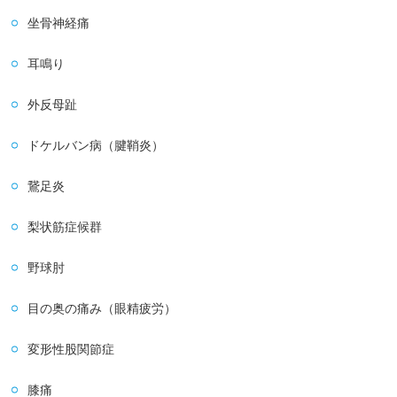
坐骨神経痛
耳鳴り
外反母趾
ドケルバン病（腱鞘炎）
鵞足炎
梨状筋症候群
野球肘
目の奥の痛み（眼精疲労）
変形性股関節症
膝痛