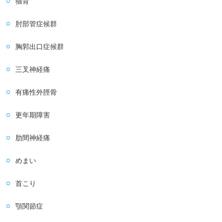
猫背
肘部管症候群
胸郭出口症候群
三叉神経痛
有痛性外脛骨
更年期障害
肋間神経痛
めまい
首こり
顎関節症