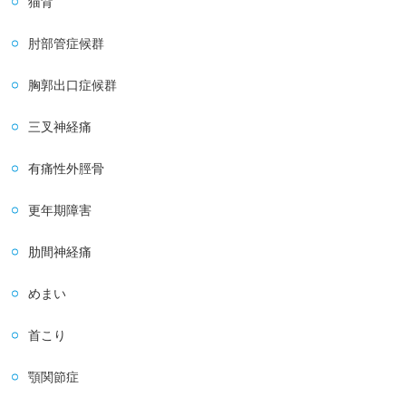
猫背
肘部管症候群
胸郭出口症候群
三叉神経痛
有痛性外脛骨
更年期障害
肋間神経痛
めまい
首こり
顎関節症