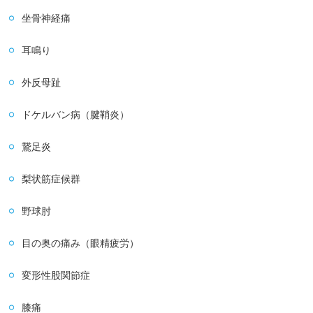
坐骨神経痛
耳鳴り
外反母趾
ドケルバン病（腱鞘炎）
鵞足炎
梨状筋症候群
野球肘
目の奥の痛み（眼精疲労）
変形性股関節症
膝痛