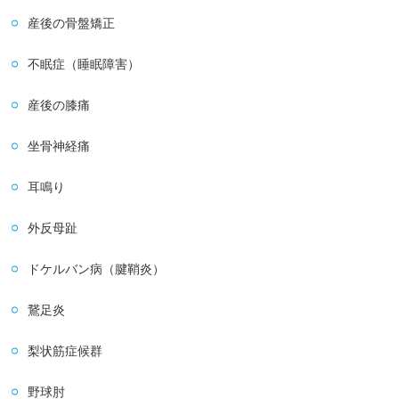
産後の骨盤矯正
不眠症（睡眠障害）
産後の膝痛
坐骨神経痛
耳鳴り
外反母趾
ドケルバン病（腱鞘炎）
鵞足炎
梨状筋症候群
野球肘