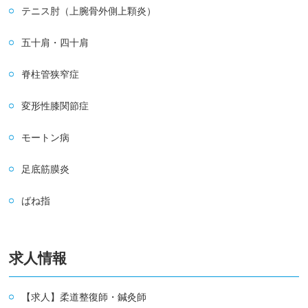
テニス肘（上腕骨外側上顆炎）
五十肩・四十肩
脊柱管狭窄症
変形性膝関節症
モートン病
足底筋膜炎
ばね指
求人情報
【求人】柔道整復師・鍼灸師