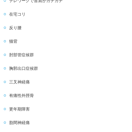
テレワークで首肩がガチガチ
在宅コリ
反り腰
猫背
肘部管症候群
胸郭出口症候群
三叉神経痛
有痛性外脛骨
更年期障害
肋間神経痛