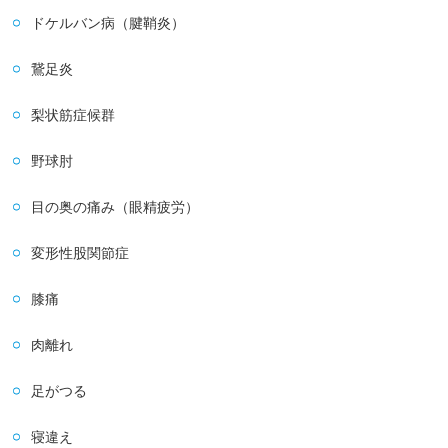
ドケルバン病（腱鞘炎）
鵞足炎
梨状筋症候群
野球肘
目の奥の痛み（眼精疲労）
変形性股関節症
膝痛
肉離れ
足がつる
寝違え