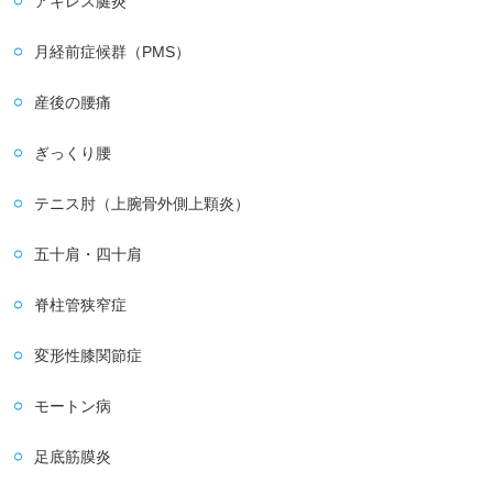
アキレス腱炎
月経前症候群（PMS）
産後の腰痛
ぎっくり腰
テニス肘（上腕骨外側上顆炎）
五十肩・四十肩
脊柱管狭窄症
変形性膝関節症
モートン病
足底筋膜炎