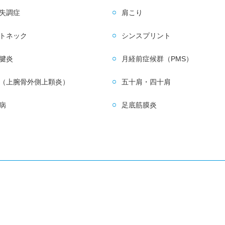
失調症
肩こり
トネック
シンスプリント
腱炎
月経前症候群（PMS）
（上腕骨外側上顆炎）
五十肩・四十肩
病
足底筋膜炎