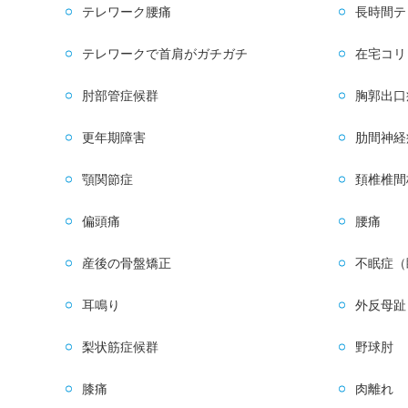
テレワーク腰痛
長時間テ
テレワークで首肩がガチガチ
在宅コリ
肘部管症候群
胸郭出口
更年期障害
肋間神経
顎関節症
頚椎椎間
偏頭痛
腰痛
産後の骨盤矯正
不眠症（
耳鳴り
外反母趾
梨状筋症候群
野球肘
膝痛
肉離れ