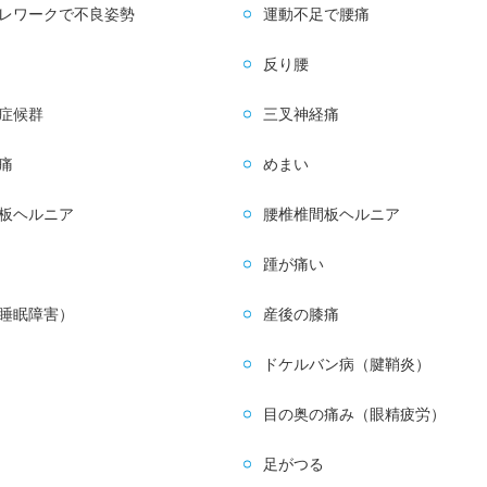
レワークで不良姿勢
運動不足で腰痛
反り腰
症候群
三叉神経痛
痛
めまい
板ヘルニア
腰椎椎間板ヘルニア
踵が痛い
睡眠障害）
産後の膝痛
ドケルバン病（腱鞘炎）
目の奥の痛み（眼精疲労）
足がつる