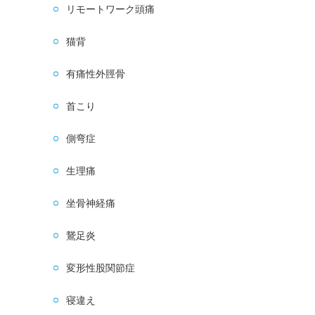
リモートワーク頭痛
猫背
有痛性外脛骨
首こり
側弯症
生理痛
坐骨神経痛
鵞足炎
変形性股関節症
寝違え