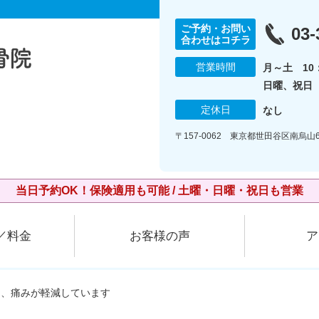
ご予約・お問い
03-
合わせはコチラ
営業時間
月～土 10：
日曜、祝日 1
定休日
なし
〒157-0062 東京都世田谷区南烏山6
当日予約OK！保険適用も可能 / 土曜・日曜・祝日も営業
／料金
お客様の声
ア
り、痛みが軽減しています