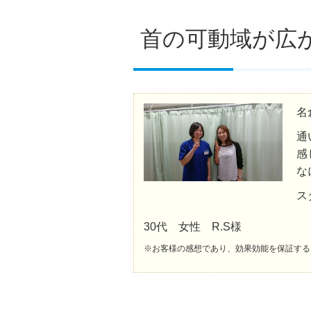
首の可動域が広
名
通
感
な
ス
30代 女性 R.S様
※お客様の感想であり、効果効能を保証する