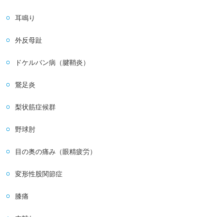
耳鳴り
外反母趾
ドケルバン病（腱鞘炎）
鵞足炎
梨状筋症候群
野球肘
目の奥の痛み（眼精疲労）
変形性股関節症
膝痛