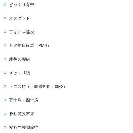
ぎっくり背中
オスグッド
アキレス腱炎
月経前症候群（PMS）
産後の腰痛
ぎっくり腰
テニス肘（上腕骨外側上顆炎）
五十肩・四十肩
脊柱管狭窄症
変形性膝関節症