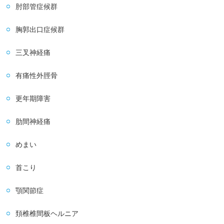
肘部管症候群
胸郭出口症候群
三叉神経痛
有痛性外脛骨
更年期障害
肋間神経痛
めまい
首こり
顎関節症
頚椎椎間板ヘルニア