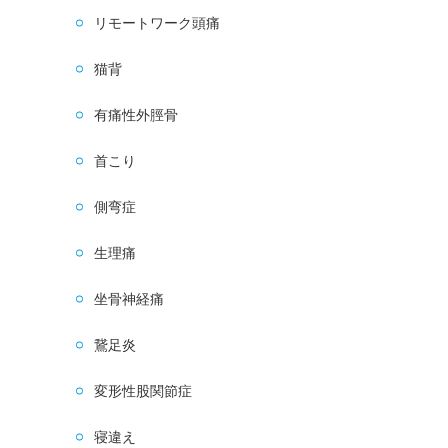
リモートワーク頭痛
猫背
有痛性外脛骨
首こり
側弯症
生理痛
坐骨神経痛
鵞足炎
変形性股関節症
寝違え