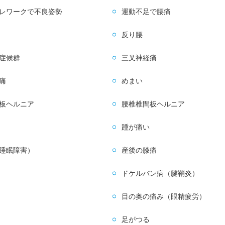
レワークで不良姿勢
運動不足で腰痛
反り腰
症候群
三叉神経痛
痛
めまい
板ヘルニア
腰椎椎間板ヘルニア
踵が痛い
睡眠障害）
産後の膝痛
ドケルバン病（腱鞘炎）
目の奥の痛み（眼精疲労）
足がつる