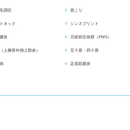
失調症
肩こり
トネック
シンスプリント
腱炎
月経前症候群（PMS）
（上腕骨外側上顆炎）
五十肩・四十肩
病
足底筋膜炎