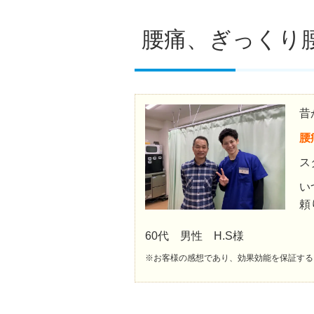
腰痛、ぎっくり
昔
腰
ス
い
頼
60代 男性 H.S様
※お客様の感想であり、効果効能を保証する