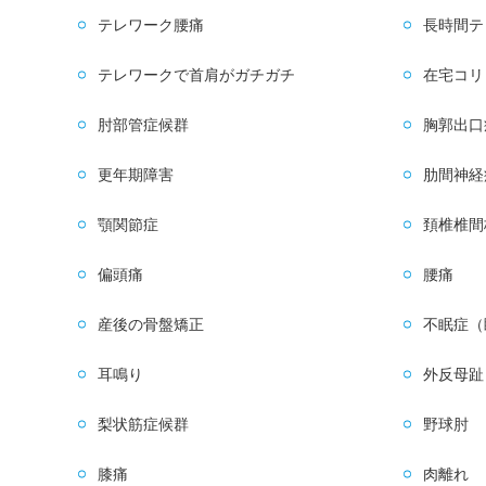
テレワーク腰痛
長時間テ
テレワークで首肩がガチガチ
在宅コリ
肘部管症候群
胸郭出口
更年期障害
肋間神経
顎関節症
頚椎椎間
偏頭痛
腰痛
産後の骨盤矯正
不眠症（
耳鳴り
外反母趾
梨状筋症候群
野球肘
膝痛
肉離れ