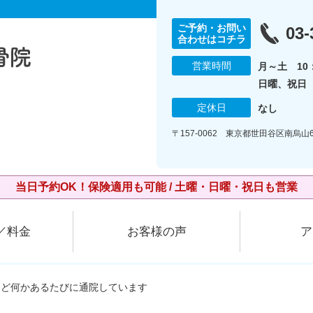
ご予約・お問い
03-
合わせはコチラ
営業時間
月～土 10：
日曜、祝日 1
定休日
なし
〒157-0062 東京都世田谷区南烏山6
当日予約OK！保険適用も可能 / 土曜・日曜・祝日も営業
／料金
お客様の声
ア
など何かあるたびに通院しています