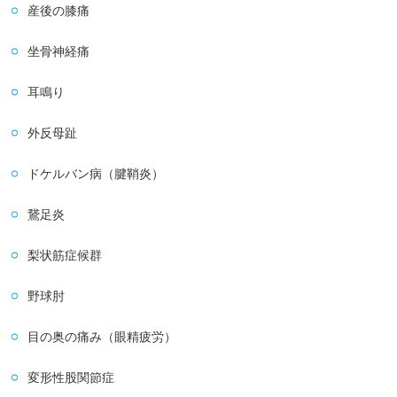
産後の膝痛
坐骨神経痛
耳鳴り
外反母趾
ドケルバン病（腱鞘炎）
鵞足炎
梨状筋症候群
野球肘
目の奥の痛み（眼精疲労）
変形性股関節症