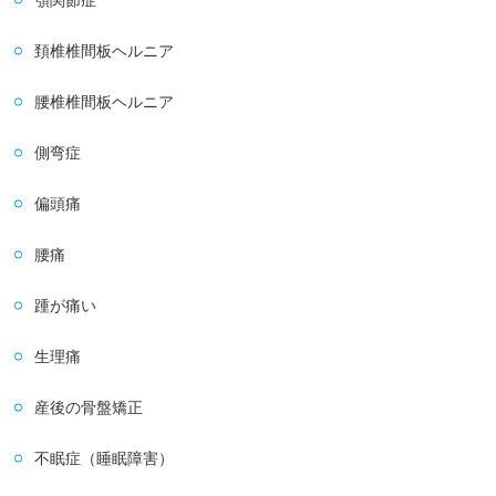
顎関節症
頚椎椎間板ヘルニア
腰椎椎間板ヘルニア
側弯症
偏頭痛
腰痛
踵が痛い
生理痛
産後の骨盤矯正
不眠症（睡眠障害）