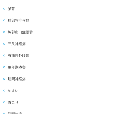
猫背
肘部管症候群
胸郭出口症候群
三叉神経痛
有痛性外脛骨
更年期障害
肋間神経痛
めまい
首こり