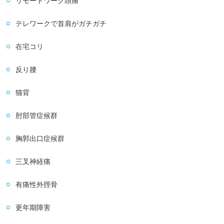
リモートワーク頭痛
テレワークで首肩がガチガチ
在宅コリ
反り腰
猫背
肘部管症候群
胸郭出口症候群
三叉神経痛
有痛性外脛骨
更年期障害