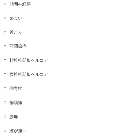
肋間神経痛
めまい
首こり
顎関節症
頚椎椎間板ヘルニア
腰椎椎間板ヘルニア
側弯症
偏頭痛
腰痛
踵が痛い