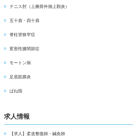
テニス肘（上腕骨外側上顆炎）
五十肩・四十肩
脊柱管狭窄症
変形性膝関節症
モートン病
足底筋膜炎
ばね指
求人情報
【求人】柔道整復師・鍼灸師