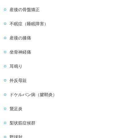
産後の骨盤矯正
不眠症（睡眠障害）
産後の膝痛
坐骨神経痛
耳鳴り
外反母趾
ドケルバン病（腱鞘炎）
鵞足炎
梨状筋症候群
野球肘