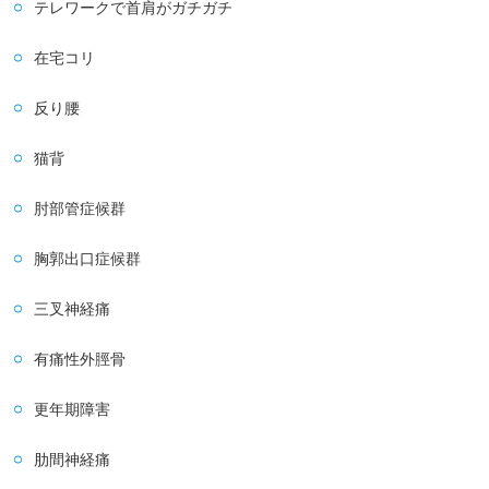
テレワークで首肩がガチガチ
在宅コリ
反り腰
猫背
肘部管症候群
胸郭出口症候群
三叉神経痛
有痛性外脛骨
更年期障害
肋間神経痛