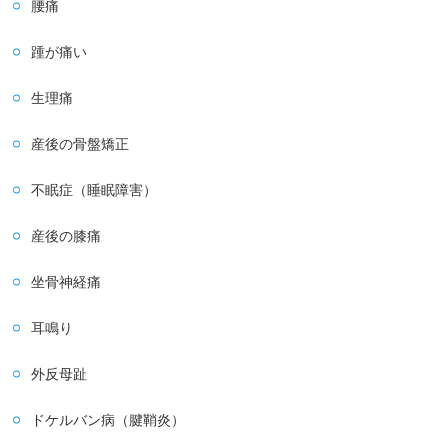
腰痛
踵が痛い
生理痛
産後の骨盤矯正
不眠症（睡眠障害）
産後の膝痛
坐骨神経痛
耳鳴り
外反母趾
ドケルバン病（腱鞘炎）