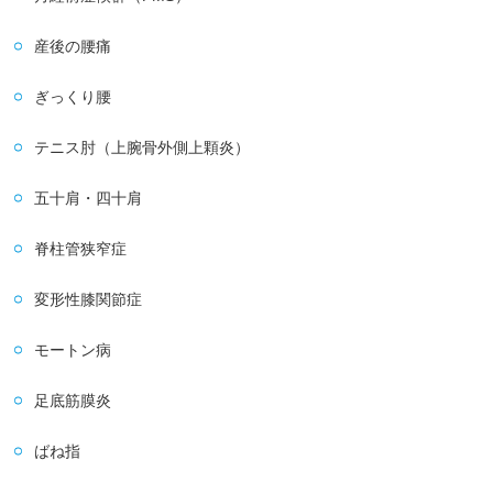
産後の腰痛
ぎっくり腰
テニス肘（上腕骨外側上顆炎）
五十肩・四十肩
脊柱管狭窄症
変形性膝関節症
モートン病
足底筋膜炎
ばね指