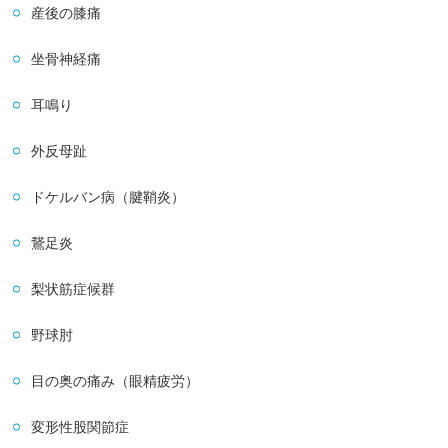
産後の膝痛
坐骨神経痛
耳鳴り
外反母趾
ドケルバン病（腱鞘炎）
鵞足炎
梨状筋症候群
野球肘
目の奥の痛み（眼精疲労）
変形性股関節症