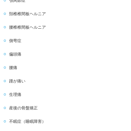
顎関節症
頚椎椎間板ヘルニア
腰椎椎間板ヘルニア
側弯症
偏頭痛
腰痛
踵が痛い
生理痛
産後の骨盤矯正
不眠症（睡眠障害）