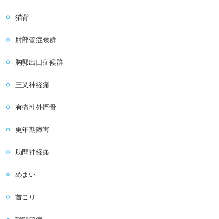
猫背
肘部管症候群
胸郭出口症候群
三叉神経痛
有痛性外脛骨
更年期障害
肋間神経痛
めまい
首こり