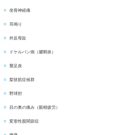
坐骨神経痛
耳鳴り
外反母趾
ドケルバン病（腱鞘炎）
鵞足炎
梨状筋症候群
野球肘
目の奥の痛み（眼精疲労）
変形性股関節症