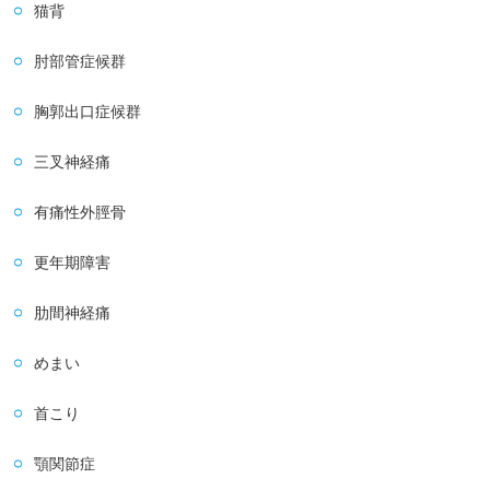
猫背
肘部管症候群
胸郭出口症候群
三叉神経痛
有痛性外脛骨
更年期障害
肋間神経痛
めまい
首こり
顎関節症