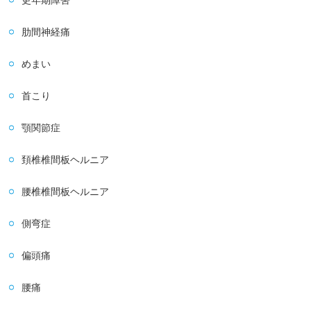
更年期障害
肋間神経痛
めまい
首こり
顎関節症
頚椎椎間板ヘルニア
腰椎椎間板ヘルニア
側弯症
偏頭痛
腰痛