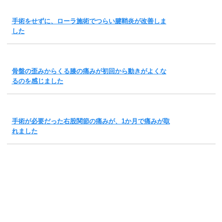
手術をせずに、ローラ施術でつらい腱鞘炎が改善しま
した
骨盤の歪みからくる膝の痛みが初回から動きがよくな
るのを感じました
手術が必要だった右股関節の痛みが、1か月で痛みが取
れました