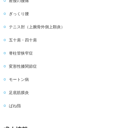
産後の腰痛
ぎっくり腰
テニス肘（上腕骨外側上顆炎）
五十肩・四十肩
脊柱管狭窄症
変形性膝関節症
モートン病
足底筋膜炎
ばね指