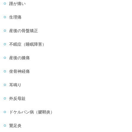
踵が痛い
生理痛
産後の骨盤矯正
不眠症（睡眠障害）
産後の膝痛
坐骨神経痛
耳鳴り
外反母趾
ドケルバン病（腱鞘炎）
鵞足炎