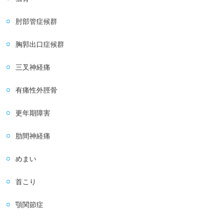
肘部管症候群
胸郭出口症候群
三叉神経痛
有痛性外脛骨
更年期障害
肋間神経痛
めまい
首こり
顎関節症