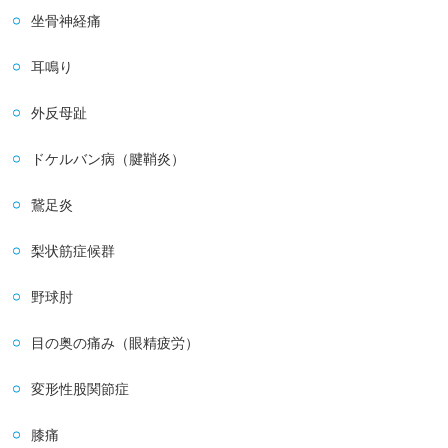
坐骨神経痛
耳鳴り
外反母趾
ドケルバン病（腱鞘炎）
鵞足炎
梨状筋症候群
野球肘
目の奥の痛み（眼精疲労）
変形性股関節症
膝痛