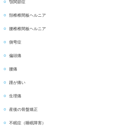
顎関節症
頚椎椎間板ヘルニア
腰椎椎間板ヘルニア
側弯症
偏頭痛
腰痛
踵が痛い
生理痛
産後の骨盤矯正
不眠症（睡眠障害）