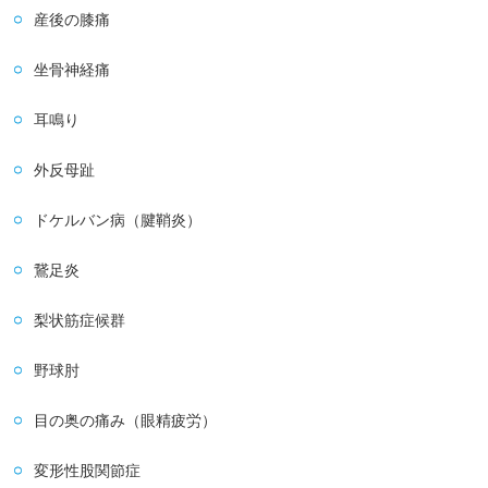
産後の膝痛
坐骨神経痛
耳鳴り
外反母趾
ドケルバン病（腱鞘炎）
鵞足炎
梨状筋症候群
野球肘
目の奥の痛み（眼精疲労）
変形性股関節症