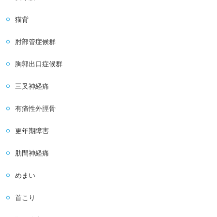
猫背
肘部管症候群
胸郭出口症候群
三叉神経痛
有痛性外脛骨
更年期障害
肋間神経痛
めまい
首こり