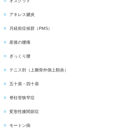
オスグッド
アキレス腱炎
月経前症候群（PMS）
産後の腰痛
ぎっくり腰
テニス肘（上腕骨外側上顆炎）
五十肩・四十肩
脊柱管狭窄症
変形性膝関節症
モートン病