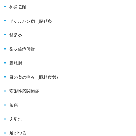
外反母趾
ドケルバン病（腱鞘炎）
鵞足炎
梨状筋症候群
野球肘
目の奥の痛み（眼精疲労）
変形性股関節症
膝痛
肉離れ
足がつる