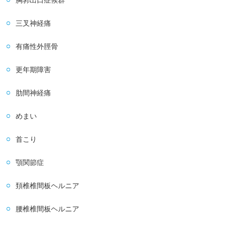
胸郭出口症候群
三叉神経痛
有痛性外脛骨
更年期障害
肋間神経痛
めまい
首こり
顎関節症
頚椎椎間板ヘルニア
腰椎椎間板ヘルニア