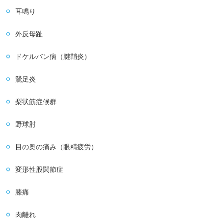
耳鳴り
外反母趾
ドケルバン病（腱鞘炎）
鵞足炎
梨状筋症候群
野球肘
目の奥の痛み（眼精疲労）
変形性股関節症
膝痛
肉離れ