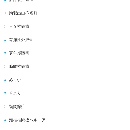
胸郭出口症候群
三叉神経痛
有痛性外脛骨
更年期障害
肋間神経痛
めまい
首こり
顎関節症
頚椎椎間板ヘルニア