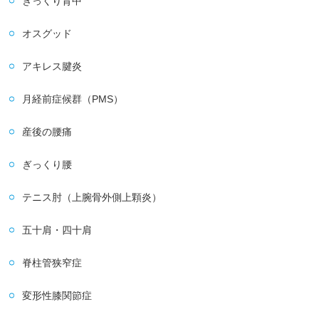
ぎっくり背中
オスグッド
アキレス腱炎
月経前症候群（PMS）
産後の腰痛
ぎっくり腰
テニス肘（上腕骨外側上顆炎）
五十肩・四十肩
脊柱管狭窄症
変形性膝関節症