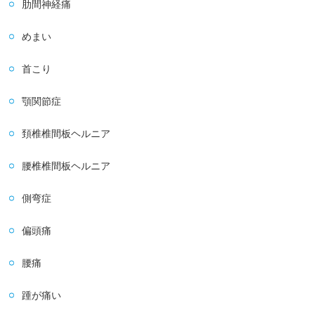
肋間神経痛
めまい
首こり
顎関節症
頚椎椎間板ヘルニア
腰椎椎間板ヘルニア
側弯症
偏頭痛
腰痛
踵が痛い