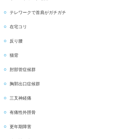
テレワークで首肩がガチガチ
在宅コリ
反り腰
猫背
肘部管症候群
胸郭出口症候群
三叉神経痛
有痛性外脛骨
更年期障害