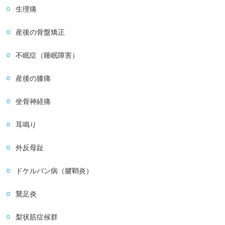
生理痛
産後の骨盤矯正
不眠症（睡眠障害）
産後の膝痛
坐骨神経痛
耳鳴り
外反母趾
ドケルバン病（腱鞘炎）
鵞足炎
梨状筋症候群