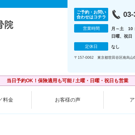
ご予約・お問い
03-
合わせはコチラ
営業時間
月～土 10：
日曜、祝日 1
定休日
なし
〒157-0062 東京都世田谷区南烏山6
当日予約OK！保険適用も可能 / 土曜・日曜・祝日も営業
／料金
お客様の声
ア