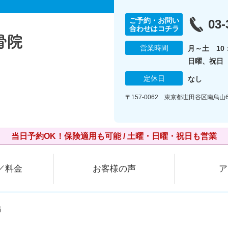
ご予約・お問い
03-
合わせはコチラ
営業時間
月～土 10：
日曜、祝日 1
定休日
なし
〒157-0062 東京都世田谷区南烏山6
当日予約OK！保険適用も可能 / 土曜・日曜・祝日も営業
／料金
お客様の声
ア
痛