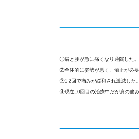
①肩と腰が急に痛くなり通院した。
②全体的に姿勢が悪く、矯正が必要
③1.2回で痛みが緩和され激減した
④現在10回目の治療中だが肩の痛