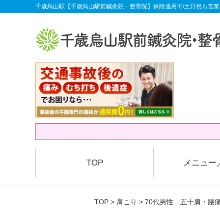
千歳烏山駅【千歳烏山駅前鍼灸院・整骨院】保険適用可/土日祝も営業
TOP
メニュー
TOP
>
肩こり
> 70代男性 五十肩・腰